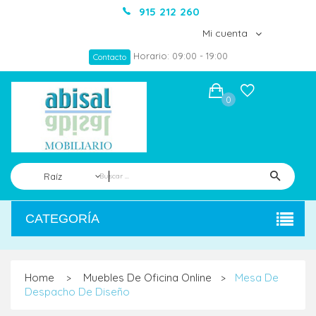
915 212 260
Mi cuenta
Horario: 09:00 - 19:00
Contacto
0
Raíz
CATEGORÍA
Home
Muebles De Oficina Online
Mesa De
>
>
Despacho De Diseño