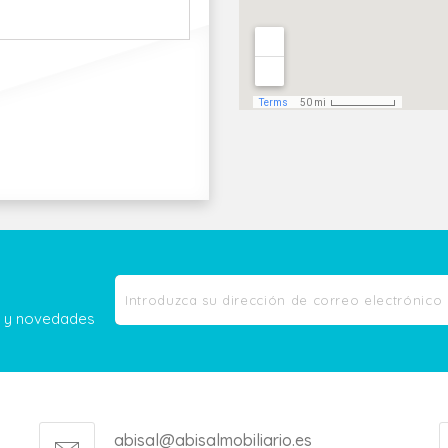
as y novedades
abisal@abisalmobiliario.es