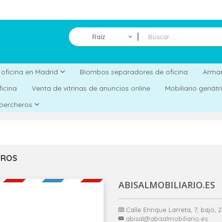
Raíz
Biombos separadores de oficina
a oficina en Madrid
Armar
ficina
Venta de vitrinas de anuncios online
Mobiliario geriát
 percheros
TROS
ABISALMOBILIARIO.ES
Calle Enrique Larreta, 7, bajo,
abisal@abisalmobiliario.es