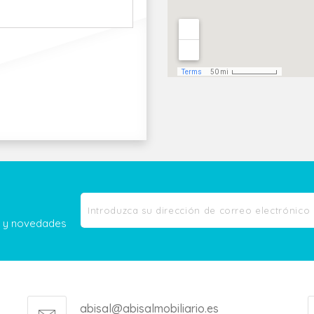
as y novedades
abisal@abisalmobiliario.es