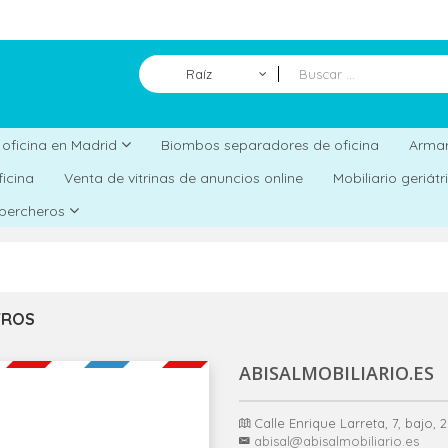
Raíz
Biombos separadores de oficina
a oficina en Madrid
Armar
ficina
Venta de vitrinas de anuncios online
Mobiliario geriát
 percheros
TROS
ABISALMOBILIARIO.ES
Calle Enrique Larreta, 7, bajo,
abisal@abisalmobiliario.es