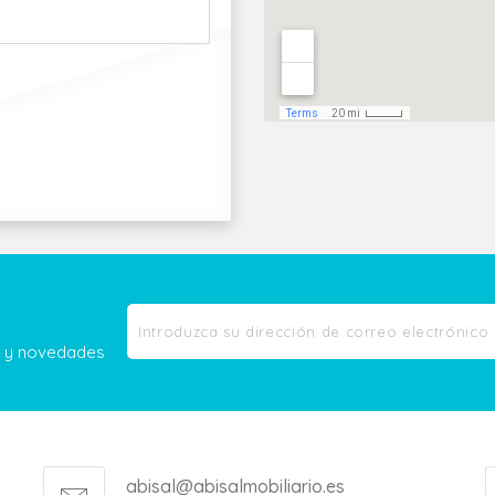
as y novedades
abisal@abisalmobiliario.es