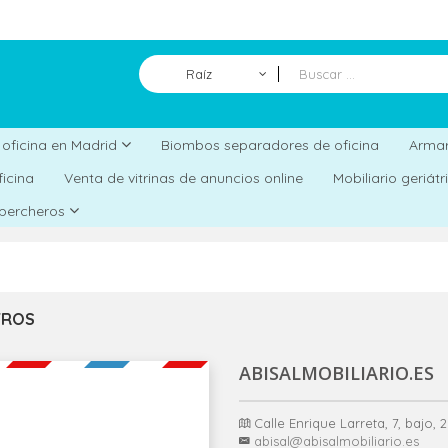
Raíz
Biombos separadores de oficina
a oficina en Madrid
Armar
ficina
Venta de vitrinas de anuncios online
Mobiliario geriát
 percheros
TROS
ABISALMOBILIARIO.ES
Calle Enrique Larreta, 7, bajo,
abisal@abisalmobiliario.es