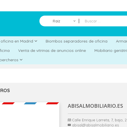
Raíz
Biombos separadores de oficina
a oficina en Madrid
Armar
ficina
Venta de vitrinas de anuncios online
Mobiliario geriát
 percheros
TROS
ABISALMOBILIARIO.ES
Calle Enrique Larreta, 7, bajo,
abisal@abisalmobiliario.es