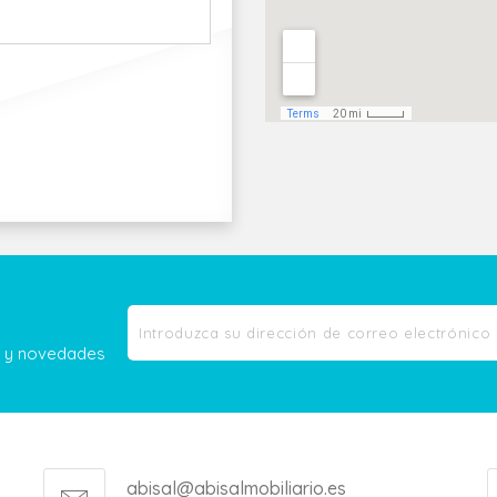
as y novedades
abisal@abisalmobiliario.es