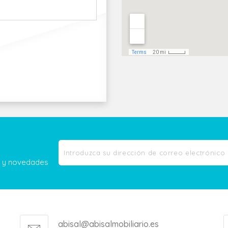
as y novedades
abisal@abisalmobiliario.es