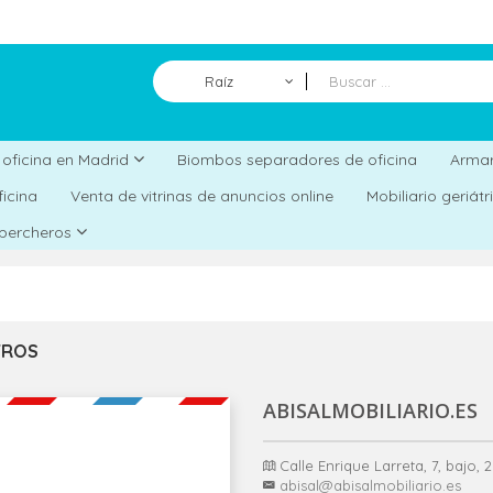
Raíz
Biombos separadores de oficina
a oficina en Madrid
Armar
ficina
Venta de vitrinas de anuncios online
Mobiliario geriát
 percheros
TROS
ABISALMOBILIARIO.ES
Calle Enrique Larreta, 7, bajo,
abisal@abisalmobiliario.es