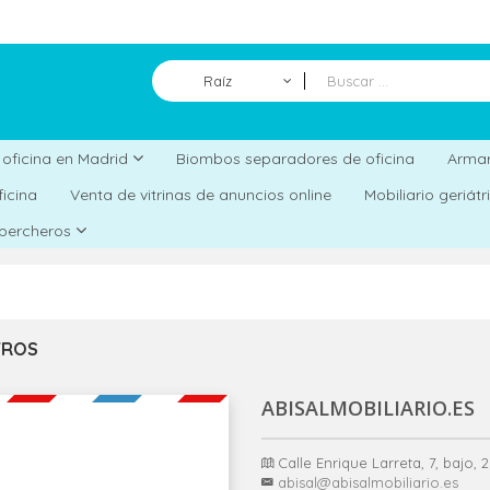
Raíz
Biombos separadores de oficina
a oficina en Madrid
Armar
ficina
Venta de vitrinas de anuncios online
Mobiliario geriát
 percheros
TROS
ABISALMOBILIARIO.ES
Calle Enrique Larreta, 7, bajo,
abisal@abisalmobiliario.es