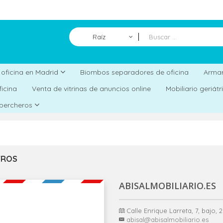
Raíz
Biombos separadores de oficina
a oficina en Madrid
Armar
ficina
Venta de vitrinas de anuncios online
Mobiliario geriát
 percheros
TROS
ABISALMOBILIARIO.ES
Calle Enrique Larreta, 7, bajo,
abisal@abisalmobiliario.es