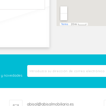
as y novedades
abisal@abisalmobiliario.es