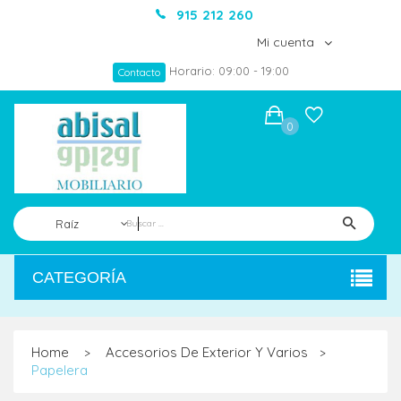
915 212 260
Mi cuenta
Horario: 09:00 - 19:00
Contacto
0
Raíz
CATEGORÍA
Home
Accesorios De Exterior Y Varios
>
>
Papelera